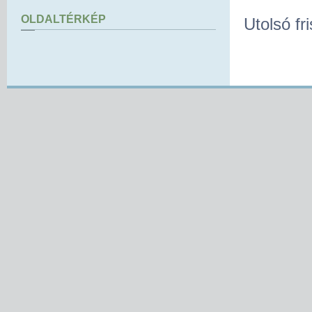
OLDALTÉRKÉP
Utolsó fr