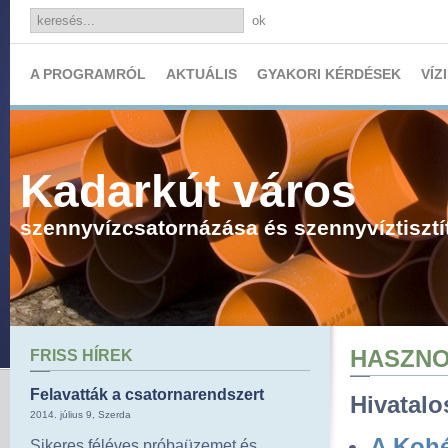
ok
A PROGRAMRÓL
AKTUÁLIS
GYAKORI KÉRDÉSEK
VÍZ
Kadarkút város
szennyvízcsatornázása és szennyvíztisztí
HASZNO
FRISS HÍREK
Felavatták a csatornarendszert
Hivatal
2014. július 9, Szerda
A Kohé
Sikeres féléves próbaüzemet és