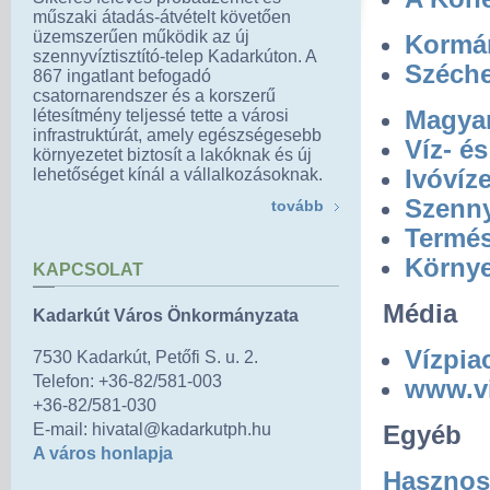
műszaki átadás-átvételt követően
üzemszerűen működik az új
Kormá
szennyvíztisztító-telep Kadarkúton. A
Széche
867 ingatlant befogadó
csatornarendszer és a korszerű
Magyar
létesítmény teljessé tette a városi
infrastruktúrát, amely egészségesebb
Víz- é
környezetet biztosít a lakóknak és új
Ivóvíze
lehetőséget kínál a vállalkozásoknak.
Szenny
tovább
Termé
Környe
KAPCSOLAT
Média
Kadarkút Város Önkormányzata
Vízpia
7530 Kadarkút, Petőfi S. u. 2.
Telefon: +36-82/581-003
www.vi
+36-82/581-030
E-mail: hivatal@kadarkutph.hu
Egyéb
A város honlapja
Hasznos