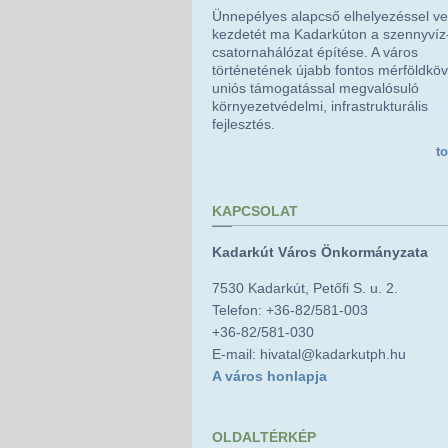
Ünnepélyes alapcső elhelyezéssel ve
kezdetét ma Kadarkúton a szennyvíz
csatornahálózat építése. A város
történetének újabb fontos mérföldkö
uniós támogatással megvalósuló
környezetvédelmi, infrastrukturális
fejlesztés.
t
KAPCSOLAT
Kadarkút Város Önkormányzata
7530 Kadarkút, Petőfi S. u. 2.
Telefon: +36-82/581-003
+36-82/581-030
E-mail: hivatal@kadarkutph.hu
A város honlapja
OLDALTÉRKÉP