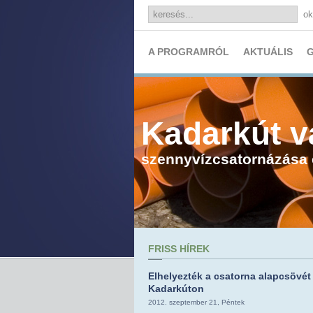
ok
A PROGRAMRÓL
AKTUÁLIS
G
Kadarkút v
szennyvízcsatornázása é
FRISS HÍREK
Elhelyezték a csatorna alapcsövét
Kadarkúton
2012. szeptember 21, Péntek