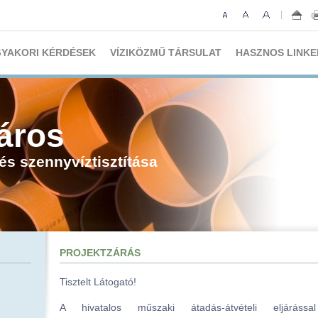
YAKORI KÉRDÉSEK
VÍZIKÖZMŰ TÁRSULAT
HASZNOS LINKE
áros
s szennyvíztisztítása
PROJEKTZÁRÁS
Tisztelt Látogató!
A hivatalos műszaki átadás-átvételi eljárás