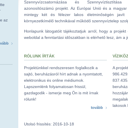
Szennyvízcsatornázása és Szennyvíztisztítása
tte
azonosítószámú projekt. Az Európai Unió és a magya
-
mintegy két és félezer lakos életminőségén javít 
ve az
környezetkímélő technikával működő szennyvíztelep szolg
Honlapunk látogatóit tájékoztatjuk arról, hogy a proje
weboldal a fenntartási időszakban is elérhető lesz, ám a 
ovább
RÓLUNK ÍRTÁK
VÍZIKÖ
Projektünkkel rendszeresen foglalkozik a
A projek
sajtó, beruházásról hírt adnak a nyomtatott,
986.429.
elektronikus és online médiumok.
837.435.
Lapszemlénk folyamatosan frissül,
beruház
gazdagodik - ismerje meg Ön is mit írnak
hozzájár
rólunk!
megalaku
lakosok 
tovább
Utolsó frissítés: 2016-10-18