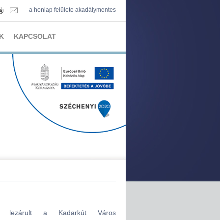
a honlap felülete akadálymentes
K
KAPCSOLAT
sal lezárult a Kadarkút Város