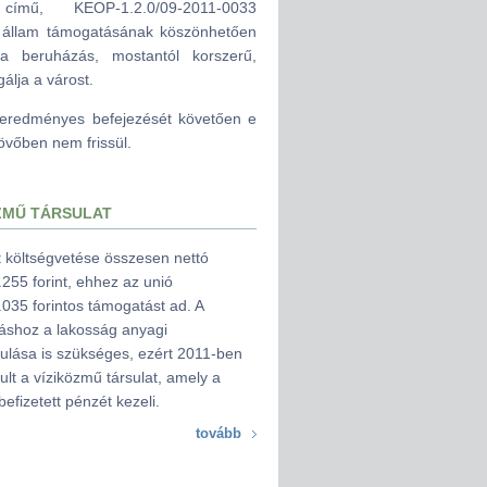
 című, KEOP-1.2.0/09-2011-0033
r állam támogatásának köszönhetően
a beruházás, mostantól korszerű,
álja a várost.
kt eredményes befejezését követően e
jövőben nem frissül.
ZMŰ TÁRSULAT
t költségvetése összesen nettó
255 forint, ehhez az unió
035 forintos támogatást ad. A
áshoz a lakosság anyagi
ulása is szükséges, ezért 2011-ben
lt a víziközmű társulat, amely a
befizetett pénzét kezeli.
tovább